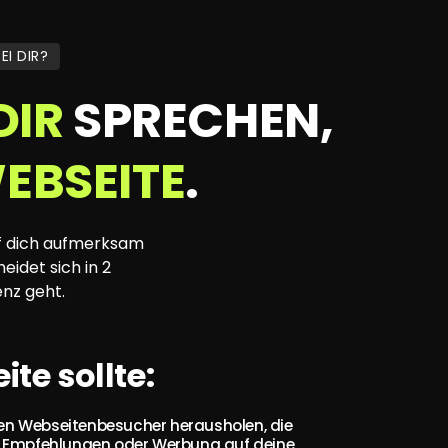
EI DIR?
DIR
 SPRECHEN, 
EBSEITE
.
f dich aufmerksam 
idet sich in 2 
nz geht.
te sollte:
n Webseitenbesucher herausholen, die 
, Empfehlungen oder Werbung auf deine 