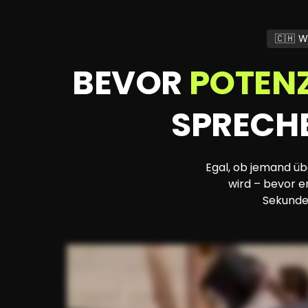
🇨🇭 W
BEVOR 
POTENZ
SPRECHE
Egal, ob jemand ü
wird – bevor er
Sekunde