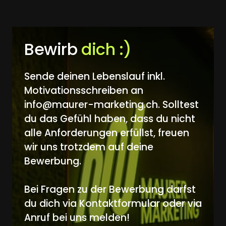
Bewirb 
dich 
:)
Sende deinen Lebenslauf inkl. 
Motivationsschreiben an 
info@maurer-marketing.ch. Solltest 
du das Gefühl haben, dass du nicht 
alle Anforderungen erfüllst, freuen 
wir uns trotzdem auf deine 
Bewerbung.

Bei Fragen zu der Bewerbung darfst 
du dich via Kontaktformular oder via 
Anruf bei uns melden!